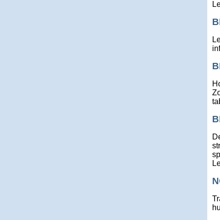
Le
B
Le
in
B
Ho
Zo
ta
B
De
st
sp
Le
N
Tr
hu