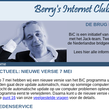
DE BRUG
BiC is een initiatief v
met het Jack-team. Twe
de Nederlandse bridgew
Lees hier alle infor
ome
CTUEEL: NIEUWE VERSIE 7 MEI
 7 mei hebben wij een nieuwe versie van het BiC programma ui
den gaat deze update automatisch, maar op sommige computers i
cht de automatische update op uw computer problemen oplever
ogramma eerst te verwijderen. Daarna kunt u de nieuwe versie 
ie
punt 16
van onze
veelgestelde vragen
voor de details.
EDENSERVICE