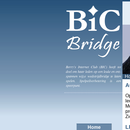
Berry's Internet Club (BIC) heeft tot
doel om haar leden op een leuke en ont­
spannen wijze wed­strijd­bridge te laten
H
spelen. Spel­peil­ver­be­te­ring is een
A
speerpunt.
Op
le
Mo
pr
Z
L
Home