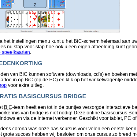
a het Instellingen menu kunt u het BiC-scherm helemaal aan 
es nu stap-voor-stap hoe ook u een eigen afbeelding kunt geb
 speelkaarten
.
EDENKORTING
den van BiC kunnen software (downloads, cd's) en boeken met 
artoe in op BiC (op de PC) en klik op het winkelwagentje midde
hop
voor extra uitleg.
RATIS BASISCURSUS BRIDGE
et
BiC
-team heeft een tot in de puntjes verzorgde interactieve b
orkennis van bridge is niet nodig! Deze online basiscursus Berry
ndows en via de internet verkenner. Geschikt voor tablet, PC o
jdens corona was onze basiscursus voor velen een eerste ken
t grote succes hebben wij besloten om onze cursus zo breed m