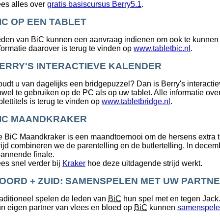
es alles over
gratis basiscursus Berry5.1
.
IC OP EEN TABLET
den van BiC kunnen een aanvraag indienen om ook te kunnen sp
formatie daarover is terug te vinden op
www.tabletbic.nl
.
ERRY'S INTERACTIEVE KALENDER
udt u van dagelijks een bridgepuzzel? Dan is Berry's interactie
wel te gebruiken op de PC als op uw tablet. Alle informatie ov
blettitels is terug te vinden op
www.tabletbridge.nl
.
IC MAANDKRAKER
 BiC Maandkraker is een maandtoernooi om de hersens extra t
rijd combineren we de parentelling en de butlertelling. In decem
annende finale.
es snel verder bij
Kraker
hoe deze uitdagende strijd werkt.
OORD + ZUID: SAMENSPELEN MET UW PARTN
aditioneel spelen de leden van
BiC
hun spel met en tegen Jack
n eigen partner van vlees en bloed op
BiC
kunnen
samenspel