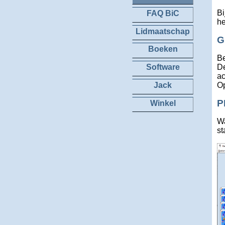
Bi
FAQ BiC
he
Lidmaatschap
G
Boeken
Be
De
Software
ac
Op
Jack
P
Winkel
Wa
st