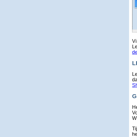
Vi
Le
de
L
Le
da
S
G
H
Vo
Wi
Ti
he